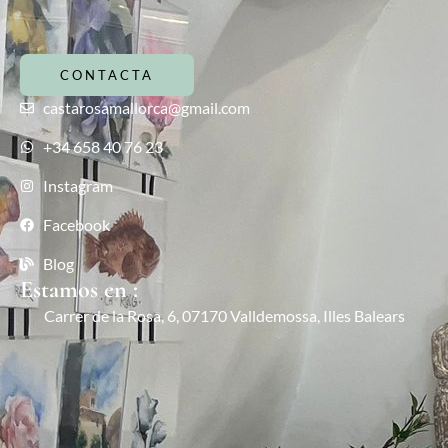
CONTACTA
castarosamallorca@gmail.com
+34 658 40 76 23
Instagram
Facebook
Blog
Estamos en :
Carrer de la Rosa, 6, 07170 Valldemossa, Illes Balears