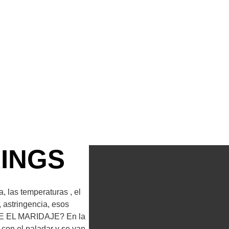
RINGS
, las temperaturas , el
, astringencia, esos
TE EL MARIDAJE? En la
 con el paladar y se van